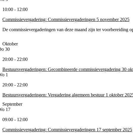
10:00 - 12:00
Commissievergadering:
Commissievergaderingen 5 november 2025
De commissievergaderingen van deze maand zijn ter voorbereiding op
Oktober
Do 30
20:00 - 22:00
Bestuursvergaderingen:
Gecombineerde commissievergadering 30 ok
Wo 1
20:00 - 22:00
Bestuursvergaderingen:
Vergadering algemeen bestuur 1 oktober 202
September
Wo 17
09:00 - 12:00
Commissievergadering:
Commissievergaderingen 17 september 2025