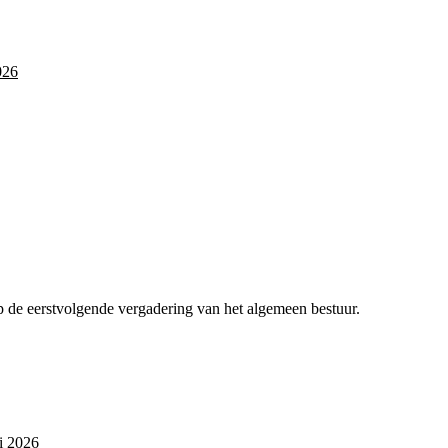
026
 de eerstvolgende vergadering van het algemeen bestuur.
i 2026