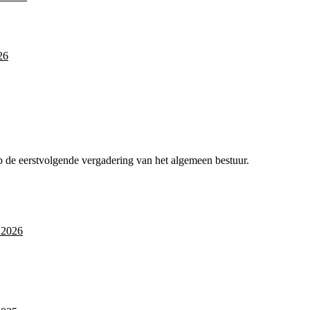
26
 de eerstvolgende vergadering van het algemeen bestuur.
 2026