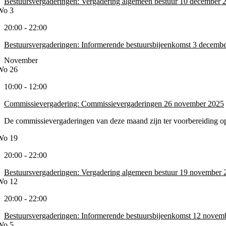
Bestuursvergaderingen:
Vergadering algemeen bestuur 10 december 
Wo 3
20:00 - 22:00
Bestuursvergaderingen:
Informerende bestuursbijeenkomst 3 decemb
November
Wo 26
10:00 - 12:00
Commissievergadering:
Commissievergaderingen 26 november 2025
De commissievergaderingen van deze maand zijn ter voorbereiding op
Wo 19
20:00 - 22:00
Bestuursvergaderingen:
Vergadering algemeen bestuur 19 november 
Wo 12
20:00 - 22:00
Bestuursvergaderingen:
Informerende bestuursbijeenkomst 12 novem
Wo 5