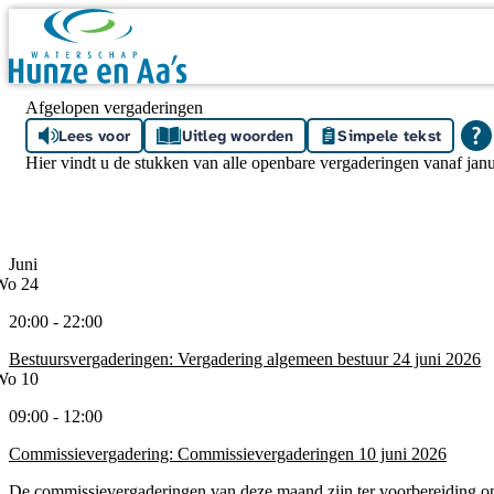
Skip navigation
Afgelopen vergaderingen
Lees voor
Uitleg woorden
Simpele tekst
Hier vindt u de stukken van alle openbare vergaderingen vanaf jan
Juni
Wo 24
20:00 - 22:00
Bestuursvergaderingen:
Vergadering algemeen bestuur 24 juni 2026
Wo 10
09:00 - 12:00
Commissievergadering:
Commissievergaderingen 10 juni 2026
De commissievergaderingen van deze maand zijn ter voorbereiding op