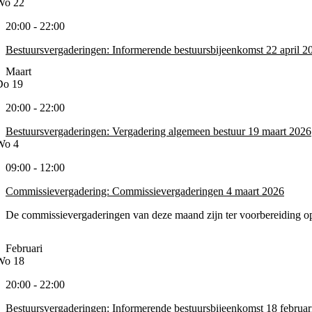
Wo 22
20:00 - 22:00
Bestuursvergaderingen:
Informerende bestuursbijeenkomst 22 april 2
Maart
Do 19
20:00 - 22:00
Bestuursvergaderingen:
Vergadering algemeen bestuur 19 maart 2026
Wo 4
09:00 - 12:00
Commissievergadering:
Commissievergaderingen 4 maart 2026
De commissievergaderingen van deze maand zijn ter voorbereiding op
Februari
Wo 18
20:00 - 22:00
Bestuursvergaderingen:
Informerende bestuursbijeenkomst 18 februar