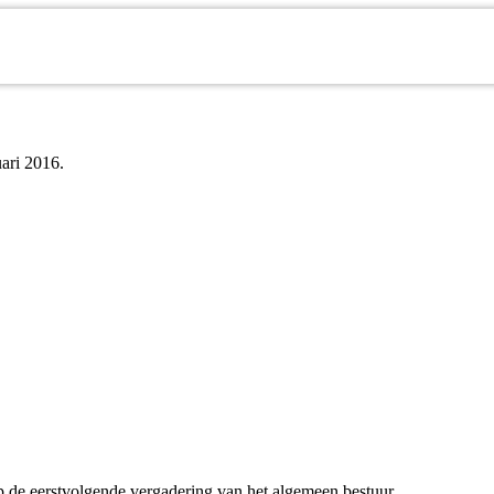
uari 2016.
 de eerstvolgende vergadering van het algemeen bestuur.