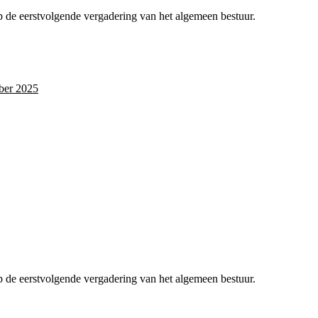
 de eerstvolgende vergadering van het algemeen bestuur.
ber 2025
 de eerstvolgende vergadering van het algemeen bestuur.