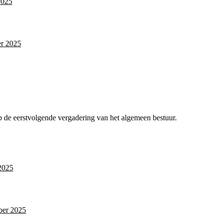
2025
er 2025
 de eerstvolgende vergadering van het algemeen bestuur.
2025
ber 2025