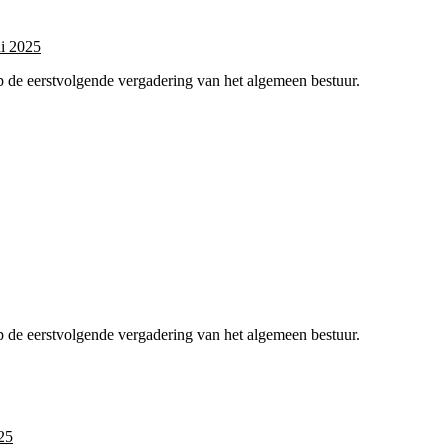
i 2025
 de eerstvolgende vergadering van het algemeen bestuur.
 de eerstvolgende vergadering van het algemeen bestuur.
25