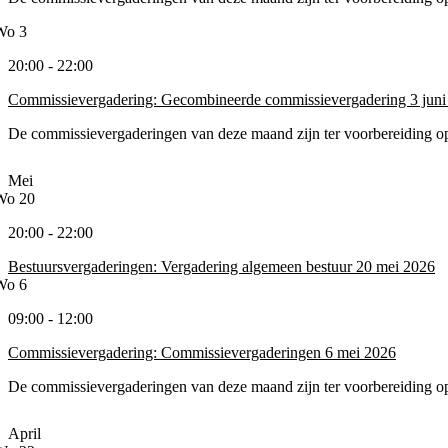
Wo 3
20:00 - 22:00
Commissievergadering:
Gecombineerde commissievergadering 3 juni
De commissievergaderingen van deze maand zijn ter voorbereiding op
Mei
Wo 20
20:00 - 22:00
Bestuursvergaderingen:
Vergadering algemeen bestuur 20 mei 2026
Wo 6
09:00 - 12:00
Commissievergadering:
Commissievergaderingen 6 mei 2026
De commissievergaderingen van deze maand zijn ter voorbereiding op
April