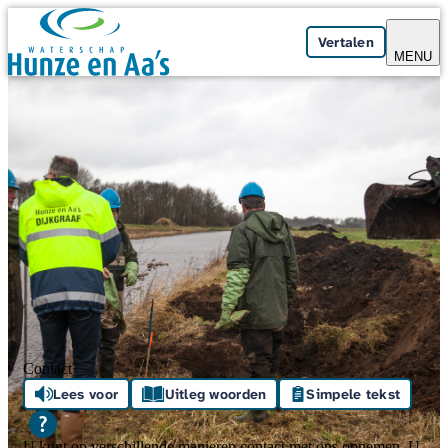
Skip navigation
Vertalen
MENU
Contact
Lees voor
Uitleg woorden
Simpele tekst
U kunt op verschillende manieren contact met ons opnemen. U