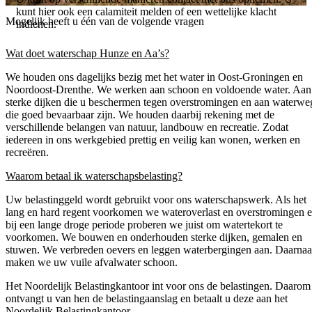
kunt hier ook een calamiteit melden of een wettelijke klacht
Mogelijk heeft u één van de volgende vragen
indienen.
Wat doet waterschap Hunze en Aa’s?
We houden ons dagelijks bezig met het water in Oost-Groningen en
Noordoost-Drenthe. We werken aan schoon en voldoende water. Aan
sterke dijken die u beschermen tegen overstromingen en aan waterwe
die goed bevaarbaar zijn. We houden daarbij rekening met de
verschillende belangen van natuur, landbouw en recreatie. Zodat
iedereen in ons werkgebied prettig en veilig kan wonen, werken en
recreëren.
Waarom betaal ik waterschapsbelasting?
Uw belastinggeld wordt gebruikt voor ons waterschapswerk. Als het
lang en hard regent voorkomen we wateroverlast en overstromingen 
bij een lange droge periode proberen we juist om watertekort te
voorkomen. We bouwen en onderhouden sterke dijken, gemalen en
stuwen. We verbreden oevers en leggen waterbergingen aan. Daarnaa
maken we uw vuile afvalwater schoon.
Het Noordelijk Belastingkantoor int voor ons de belastingen. Daarom
ontvangt u van hen de belastingaanslag en betaalt u deze aan het
Noordelijk Belastingkantoor.