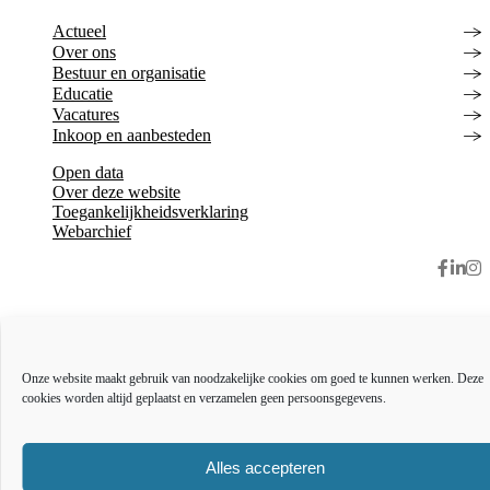
Actueel
Over ons
Bestuur en organisatie
Educatie
Vacatures
Inkoop en aanbesteden
Open data
Over deze website
Toegankelijkheidsverklaring
Webarchief
The l
The
T
Onze website maakt gebruik van noodzakelijke cookies om goed te kunnen werken. Deze
cookies worden altijd geplaatst en verzamelen geen persoonsgegevens.
Alles accepteren