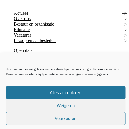
Actueel
Over ons
Bestuur en organisatie
Educatie
Vacatures
Inkoop en aanbesteden
Open data
Over deze website
Toegankelijkheidsverklaring
Webarchief
Onze website maakt gebruik van noodzakelijke cookies om goed te kunnen werken.
Deze cookies worden altijd geplaatst en verzamelen geen persoonsgegevens.
The l
The
T
Alles accepteren
Weigeren
Voorkeuren