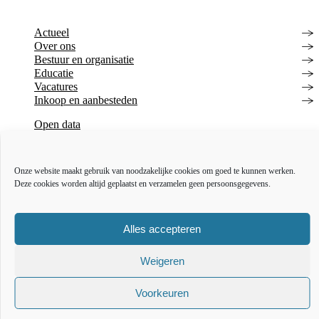
Actueel
Over ons
Bestuur en organisatie
Educatie
Vacatures
Inkoop en aanbesteden
Open data
Over deze website
Toegankelijkheidsverklaring
Webarchief
Onze website maakt gebruik van noodzakelijke cookies om goed te kunnen werken.
Deze cookies worden altijd geplaatst en verzamelen geen persoonsgegevens.
The l
The
T
Alles accepteren
Weigeren
Voorkeuren