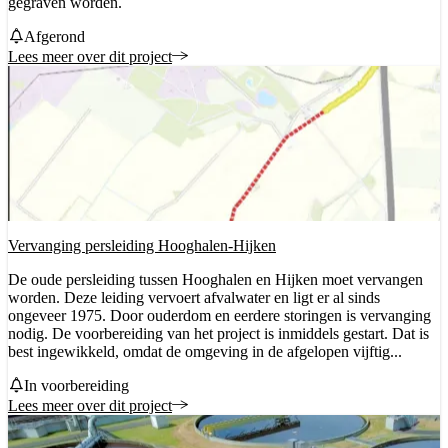
gegraven worden.
Status
Afgerond
Lees meer over dit project
Vervanging persleiding Hooghalen-Hijken
De oude persleiding tussen Hooghalen en Hijken moet vervangen
worden. Deze leiding vervoert afvalwater en ligt er al sinds
ongeveer 1975. Door ouderdom en eerdere storingen is vervanging
nodig. De voorbereiding van het project is inmiddels gestart. Dat is
best ingewikkeld, omdat de omgeving in de afgelopen vijftig...
Status
In voorbereiding
Lees meer over dit project