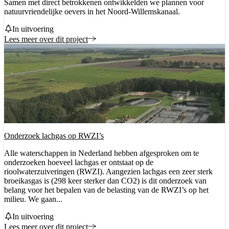
Samen met direct betrokkenen ontwikkelden we plannen voor
natuurvriendelijke oevers in het Noord-Willemskanaal.
Status
In uitvoering
Lees meer over dit project
Onderzoek lachgas op RWZI’s
Alle waterschappen in Nederland hebben afgesproken om te
onderzoeken hoeveel lachgas er ontstaat op de
rioolwaterzuiveringen (RWZI). Aangezien lachgas een zeer sterk
broeikasgas is (298 keer sterker dan CO2) is dit onderzoek van
belang voor het bepalen van de belasting van de RWZI’s op het
milieu. We gaan...
Status
In uitvoering
Lees meer over dit project