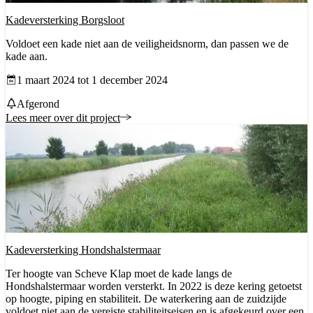
Kadeversterking Borgsloot
Voldoet een kade niet aan de veiligheidsnorm, dan passen we de
kade aan.
Datum vanaf
1 maart 2024 tot 1 december 2024
Status
Afgerond
Lees meer over dit project
Kadeversterking Hondshalstermaar
Ter hoogte van Scheve Klap moet de kade langs de
Hondshalstermaar worden versterkt. In 2022 is deze kering getoetst
op hoogte, piping en stabiliteit. De waterkering aan de zuidzijde
voldoet niet aan de vereiste stabiliteitseisen en is afgekeurd over een