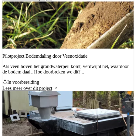
Pilotproject Bodemdaling door Veenoxidatie
Als veen boven het grondwaterpeil komt, verdwijnt het, waardoor
de bodem daalt. Hoe doorbreken we dit?...
Status
In voorbereiding
Lees meer over dit project