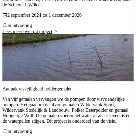
de Schieraal. Willen...
Datum vanaf
2 september 2024 tot 1 december 2026
Status
In uitvoering
Lees meer over dit project
Aanpak visveiligheid poldergemalen
Van vijf gemalen vervangen we de pompen door visvriendelijke
pompen. Het gaat om de afvoergemalen Wildervank Sport,
Wildervank Stedelijk & Landbouw, Folker Esserpolder en gemaal
Hongerige Wolf. De gemalen voeren het water af als er teveel is en
de waterpeilen stijgen. Dit project is onderdeel van de visie...
Status
In uitvoering