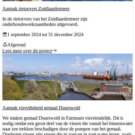
Aanpak rietoevers Zuidlaardermeer
In de rietoevers van het Zuidlaardermeer zijn
onderhoudswerkzaamheden uitgevoerd.
Datum vanaf
1 september 2024 tot 31 december 2024
Status
Afgerond
Lees meer over dit project
Aanpak visveiligheid gemaal Duurswold
We maken gemaal Duurswold in Farmsum visvriendelijk. Dit is
nodig omdat een groot deel van de vissen die vanuit het binnenwater
naar zee trekken beschadigen door de pompen van het gemaal.
Diadrome vissen zijn vissen die in zout en in zoet water leven, zoals