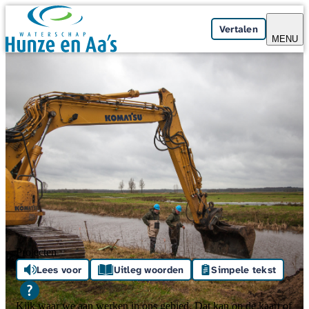
Skip navigation
Vertalen
MENU
Projecten
Lees voor
Uitleg woorden
Simpele tekst
Kijk waar we aan werken in ons gebied. Dat kan op de kaart of