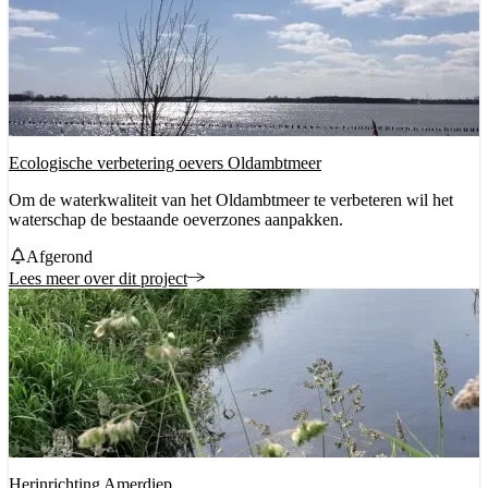
Ecologische verbetering oevers Oldambtmeer
Om de waterkwaliteit van het Oldambtmeer te verbeteren wil het
waterschap de bestaande oeverzones aanpakken.
Status
Afgerond
Lees meer over dit project
Herinrichting Amerdiep