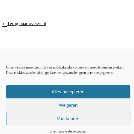
Terug naar overzicht
Actueel
Over ons
Onze website maakt gebruik van noodzakelijke cookies om goed te kunnen werken.
Bestuur en organisatie
Deze cookies worden altijd geplaatst en verzamelen geen persoonsgegevens.
Educatie
Vacatures
Inkoop en aanbesteden
Alles accepteren
Open data
Over deze website
Weigeren
Toegankelijkheidsverklaring
Webarchief
Voorkeuren
The l
The
T
Over deze website
Contact