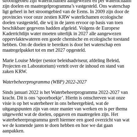
stroomgebied zijn waterlichamen aangewezen en per waterlichaam
zijn doelen en maatregelprogramma’s vastgesteld. Ons waterschap
ligt geheel in het stroomgebied van de Eems. In 2009 zijn door de
provincies voor onze zestien KRW waterlichamen ecologische
doelen vastgesteld, die wij in de jaren ervoor op basis van toen
beschikbare gegevens hadden afgeleid. Volgens de Europese
Kaderrichtlijn water moeten uiterlijk in 2027 alle aangewezen
oppervlaktewateren een goede chemische en ecologische toestand
hebben. Om de doelen te bereiken is door het waterschap een
maatregelpakket tot en met 2027 opgesteld.
Marie Louise Meijer (senior beleidsadviseur, afdeling Beleid,
Projecten en Laboratorium) vertelt over de inhoud en stand van
zaken KRW.
Waterbeheerprogramma (WBP) 2022-2027
Sinds januari 2022 is het Waterbeheerprogramma 2022-2027 van
kracht. Dit is ons ‘spoorboekje’. Hierin is omschreven wat onze
visie is op het waterbeheer in ons beheergebied, wat de
uitgangspunten zijn van onze manier van werken en is per thema
uitgewerkt wat de doelen, opgaven en maatregelen zijn. Het
waterbeheerprogramma geeft hiermee een goed overzicht van wat
we de komende jaren te doen hebben en hoe we dat gaan
aanpakken.