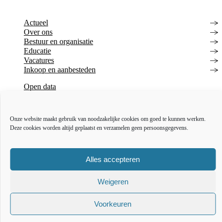
Actueel
Over ons
Bestuur en organisatie
Educatie
Vacatures
Inkoop en aanbesteden
Open data
Over deze website
Toegankelijkheidsverklaring
Webarchief
Onze website maakt gebruik van noodzakelijke cookies om goed te kunnen werken.
Deze cookies worden altijd geplaatst en verzamelen geen persoonsgegevens.
The l
The
T
Alles accepteren
Weigeren
Voorkeuren