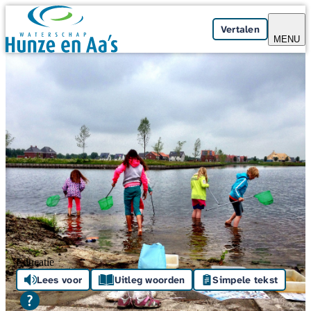
Skip navigation
Vertalen
MENU
Educatie
Lees voor
Uitleg woorden
Simpele tekst