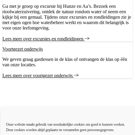
Ga met je groep op excursie bij Hunze en Aa’s. Bezoek een
rioolwaterzuivering, ontdek de natuur rondom water of neem een
kijkje bij een gemaal. Tijdens onze excursies en rondleidingen zie je
met eigen ogen hoe waterbeheer werkt en waarom dit belangrijk is
voor onze leefomgeving.
Lees meer over excursies en rondleidingen
Voortgezet onderwijs
We geven graag gastlessen in de klas of ontvangen de klas op één
van onze locaties.
Lees meer over voortgezet onderwijs
Actueel
Over ons
Onze website maakt gebruik van noodzakelijke cookies om goed te kunnen werken.
Bestuur en organisatie
Deze cookies worden altijd geplaatst en verzamelen geen persoonsgegevens.
Educatie