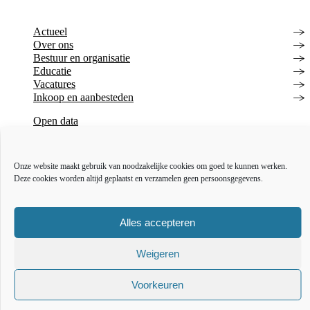
Actueel
Over ons
Bestuur en organisatie
Educatie
Vacatures
Inkoop en aanbesteden
Open data
Over deze website
Toegankelijkheidsverklaring
Webarchief
Onze website maakt gebruik van noodzakelijke cookies om goed te kunnen werken.
Deze cookies worden altijd geplaatst en verzamelen geen persoonsgegevens.
The l
The
T
Alles accepteren
Weigeren
Voorkeuren