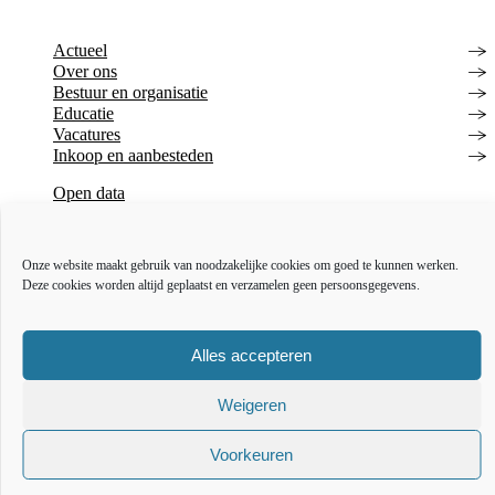
Actueel
Over ons
Bestuur en organisatie
Educatie
Vacatures
Inkoop en aanbesteden
Open data
Over deze website
Toegankelijkheidsverklaring
Webarchief
Onze website maakt gebruik van noodzakelijke cookies om goed te kunnen werken.
Deze cookies worden altijd geplaatst en verzamelen geen persoonsgegevens.
The l
The
T
Alles accepteren
Weigeren
Voorkeuren