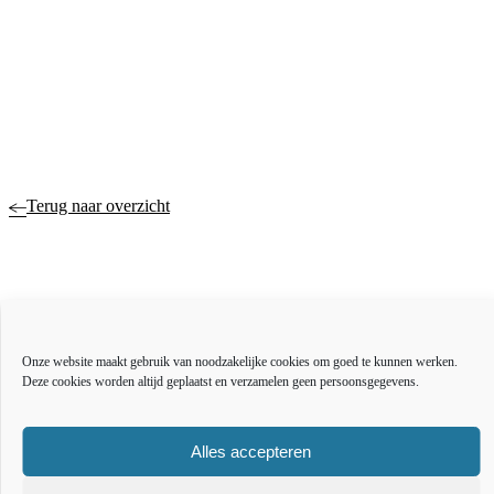
Terug naar overzicht
Actueel
Over ons
Onze website maakt gebruik van noodzakelijke cookies om goed te kunnen werken.
Bestuur en organisatie
Deze cookies worden altijd geplaatst en verzamelen geen persoonsgegevens.
Educatie
Vacatures
Inkoop en aanbesteden
Alles accepteren
Open data
Over deze website