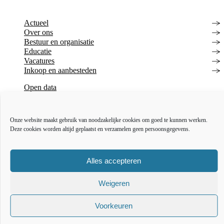
Actueel
Over ons
Bestuur en organisatie
Educatie
Vacatures
Inkoop en aanbesteden
Open data
Over deze website
Toegankelijkheidsverklaring
Webarchief
Onze website maakt gebruik van noodzakelijke cookies om goed te kunnen werken.
Deze cookies worden altijd geplaatst en verzamelen geen persoonsgegevens.
The l
The
T
Alles accepteren
Weigeren
Voorkeuren