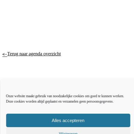
Terug naar agenda overzicht
Actueel
Over ons
Onze website maakt gebruik van noodzakelijke cookies om goed te kunnen werken.
Bestuur en organisatie
Deze cookies worden altijd geplaatst en verzamelen geen persoonsgegevens.
Educatie
Vacatures
Inkoop en aanbesteden
Alles accepteren
Open data
Over deze website
Weigeren