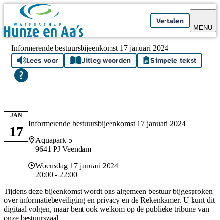
Skip navigation
Vertalen
MENU
Informerende bestuursbijeenkomst 17 januari 2024
Lees voor
Uitleg woorden
Simpele tekst
JAN
Informerende bestuursbijeenkomst 17 januari 2024
17
Locatie
Aquapark 5
9641 PJ Veendam
Datum en tijd
Woensdag 17 januari 2024
20:00 - 22:00
Tijdens deze bijeenkomst wordt ons algemeen bestuur bijgesproken
over informatiebeveiliging en privacy en de Rekenkamer. U kunt dit
digitaal volgen, maar bent ook welkom op de publieke tribune van
onze bestuurszaal.