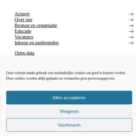
Actueel
Over ons
Bestuur en organisatie
Educatie
Vacatures
Inkoop en aanbesteden
Open data
Over deze website
Toegankelijkheidsverklaring
Webarchief
Onze website maakt gebruik van noodzakelijke cookies om goed te kunnen werken.
Deze cookies worden altijd geplaatst en verzamelen geen persoonsgegevens.
The l
The
T
Alles accepteren
Weigeren
Voorkeuren