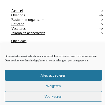
Actueel
Over ons
Bestuur en organisatie
Educatie
Vacatures
Inkoop en aanbesteden
Open data
Over deze website
Toegankelijkheidsverklaring
Webarchief
Onze website maakt gebruik van noodzakelijke cookies om goed te kunnen werken.
Deze cookies worden altijd geplaatst en verzamelen geen persoonsgegevens.
The l
The
T
Alles accepteren
Weigeren
Voorkeuren