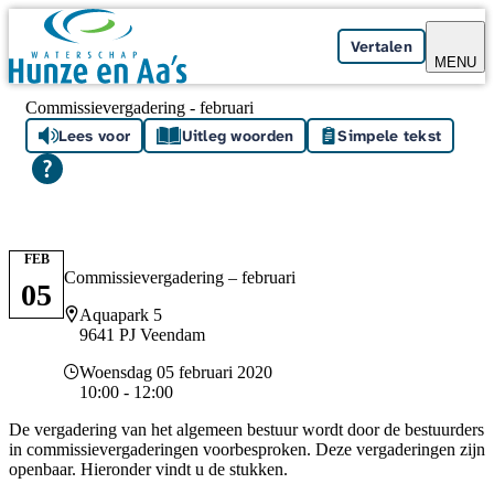
Skip navigation
Vertalen
MENU
Commissievergadering - februari
Lees voor
Uitleg woorden
Simpele tekst
FEB
Commissievergadering – februari
05
Locatie
Aquapark 5
9641 PJ Veendam
Datum en tijd
Woensdag 05 februari 2020
10:00 - 12:00
De vergadering van het algemeen bestuur wordt door de bestuurders
in commissievergaderingen voorbesproken. Deze vergaderingen zijn
openbaar. Hieronder vindt u de stukken.