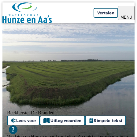
Skip navigation
Vertalen
MENU
Beekherstel De Branden
Lees voor
Uitleg woorden
Simpele tekst
We laten de Hunze weer kronkelen. Zo ontstaat er meer ruimte