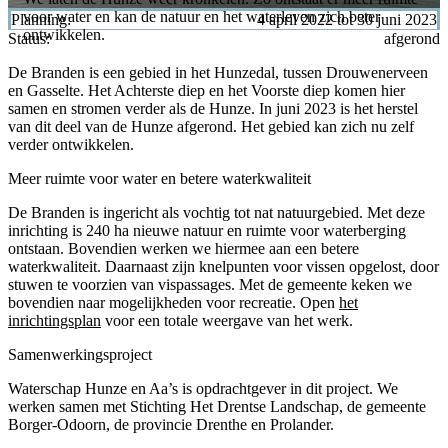
voor water en kan de natuur en het waterleven zich beter
Planning:
4 april 2022 tot 30 juni 2023
ontwikkelen.
Status:
afgerond
De Branden is een gebied in het Hunzedal, tussen Drouwenerveen
en Gasselte. Het Achterste diep en het Voorste diep komen hier
samen en stromen verder als de Hunze. In juni 2023 is het herstel
van dit deel van de Hunze afgerond. Het gebied kan zich nu zelf
verder ontwikkelen.
Meer ruimte voor water en betere waterkwaliteit
De Branden is ingericht als vochtig tot nat natuurgebied. Met deze
inrichting is 240 ha nieuwe natuur en ruimte voor waterberging
ontstaan. Bovendien werken we hiermee aan een betere
waterkwaliteit. Daarnaast zijn knelpunten voor vissen opgelost, door
stuwen te voorzien van vispassages. Met de gemeente keken we
bovendien naar mogelijkheden voor recreatie. Open
het
inrichtingsplan
voor een totale weergave van het werk.
Samenwerkingsproject
Waterschap Hunze en Aa’s is opdrachtgever in dit project. We
werken samen met Stichting Het Drentse Landschap, de gemeente
Borger-Odoorn, de provincie Drenthe en Prolander.