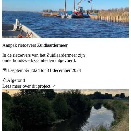
Aanpak rietoevers Zuidlaardermeer
In de rietoevers van het Zuidlaardermeer zijn
onderhoudswerkzaamheden uitgevoerd.
Datum vanaf
1 september 2024 tot 31 december 2024
Status
Afgerond
Lees meer over dit project