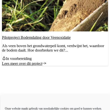
Pilotproject Bodemdaling door Veenoxidatie
Als veen boven het grondwaterpeil komt, verdwijnt het, waardoor
de bodem daalt. Hoe doorbreken we dit?...
Status
In voorbereiding
Lees meer over dit project
Actueel
Over ons
Bestuur en organisatie
Onze website maakt gebruik van noodzakelijke cookies om goed te kunnen werken.