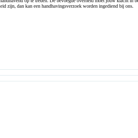
handhavend op te treden. De bevoegde overheid moet jouw klacht in b
heid zijn, dan kan een handhavingsverzoek worden ingediend bij ons.