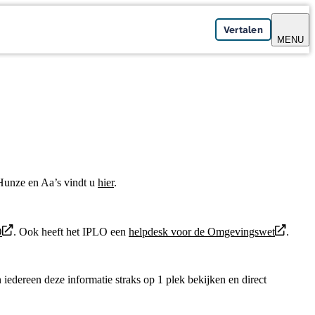
Vertalen
MENU
Hunze en Aa’s vindt u
hier
.
O
. Ook heeft het IPLO een
helpdesk voor de Omgevingswet
.
edereen deze informatie straks op 1 plek bekijken en direct