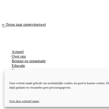
Terug naar omgevingswet
Actueel
Over ons
Bestuur en organisatie
Educatie
Vacatures
Inkoop en aanbesteden
Open data
Onze website maakt gebruik van noodzakelijke cookies om goed te kunnen werken. D
Over deze website
altijd geplaatst en verzamelen geen persoonsgegevens.
Toegankelijkheidsverklaring
Webarchief
Over deze website
Contact