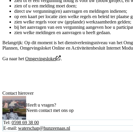
zien of er een vergunning nodig is voor uw (bouw)project, en w
zien of u een melding moet doen;
direct uw vergunning(en) aanvragen en meldingen indienen;
op een kaart per locatie zien welke regels en beleid ter plaatse 
zien welke regels voor uw (geplande) werkzaamheden gelden;
bij het aanvragen van een vergunning aangeven hoe u participati
zien welke meldingen en aanvragen u heeft gedaan.
Belangrijk: Op dit moment is het dienstverleningsniveau van het Omg
Plannen, Omgevingsloket Online en Activiteitenbesluit Internet Module
Ga naar het
Omgevingsloket
.
Contact hierover
Heeft u vragen?
Neem contact met ons op
Tel:
0598 69 38 00
E-mail:
waterschap@hunzeenaas.nl