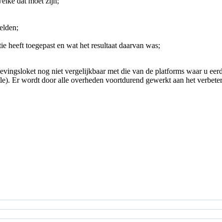
elke dat moet zijn;
gelden;
e heeft toegepast en wat het resultaat daarvan was;
evingsloket nog niet vergelijkbaar met die van de platforms waar u eer
). Er wordt door alle overheden voortdurend gewerkt aan het verbeteren