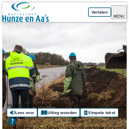
Skip navigation
Vertalen
MENU
Weblog Geert-Jan ten Brink
Lees voor
Uitleg woorden
Simpele tekst
Onze dijkgraaf Geert-Jan ten Brink schrijft regelmatig een weblog