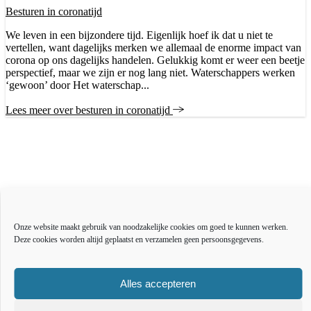
Besturen in coronatijd
We leven in een bijzondere tijd. Eigenlijk hoef ik dat u niet te
vertellen, want dagelijks merken we allemaal de enorme impact van
corona op ons dagelijks handelen. Gelukkig komt er weer een beetje
perspectief, maar we zijn er nog lang niet. Waterschappers werken
‘gewoon’ door Het waterschap...
Lees meer over besturen in coronatijd
Actueel
Over ons
Onze website maakt gebruik van noodzakelijke cookies om goed te kunnen werken.
Bestuur en organisatie
Deze cookies worden altijd geplaatst en verzamelen geen persoonsgegevens.
Educatie
Vacatures
Inkoop en aanbesteden
Alles accepteren
Open data
Over deze website