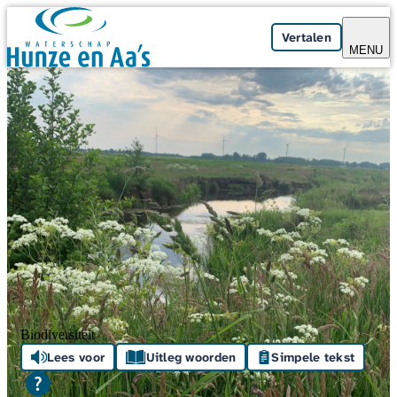
Skip navigation
Vertalen
MENU
Biodiversiteit
Lees voor
Uitleg woorden
Simpele tekst