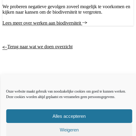
We proberen negatieve gevolgen zoveel mogelijk te voorkomen en
kijken naar kansen om de biodiversiteit te vergroten.
Lees meer over werken aan biodiversiteit
Terug naar wat we doen overzicht
Actueel
Over ons
Onze website maakt gebruik van noodzakelijke cookies om goed te kunnen werken.
Bestuur en organisatie
Deze cookies worden altijd geplaatst en verzamelen geen persoonsgegevens.
Educatie
Vacatures
Inkoop en aanbesteden
Alles accepteren
Open data
Over deze website
Weigeren
Toegankelijkheidsverklaring