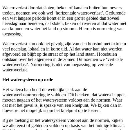
Wateroverlast doordat sloten, beken of kanalen buiten hun oevers
treden, noemen we ook wel ‘horizontale wateroverlast’. Gedurende
een wat langere periode komt er in een groter gebied dan zoveel
neerslag naar beneden, dat sloten, beken of rivieren al dat water niet
aan kunnen en water het land op stroomt. Hierop is normering van
toepassing.
Wateroverlast kan ook het gevolg zijn van een hoosbui met extreem
veel neerslag, lokaal en in korte tijd. Al dat water kan niet worden
afgevoerd en blijft op de straat of op het land staan. Hoosbuien
ontstaan over het algemeen in de zomer. Dit noemen we ‘verticale
wateroverlast’. Normering is niet van toepassing op verticale
wateroverlast.
Het watersysteem op orde
Het waterschap heeft de wettelijke taak aan de
wateroverlastnormering te voldoen. Dit betekent dat waterschappen
moeten nagaan of het watersysteem voldoet aan de normen. Waar
dat niet het geval is, is sprake van een knelpunt. We kijken dan in
hoeverre het mogelijk is om het knelpunt op te lossen.
Bij de toetsing of het watersysteem voldoet aan de normen, kijken
we allereerst of gebieden voldoen op basis van het huidige klimaat.