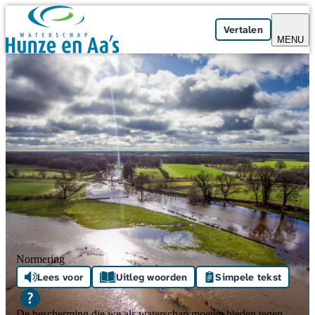
Skip navigation
Vertalen
MENU
Normering
Lees voor
Uitleg woorden
Simpele tekst
De bescherming die we als waterschap moeten bieden tegen