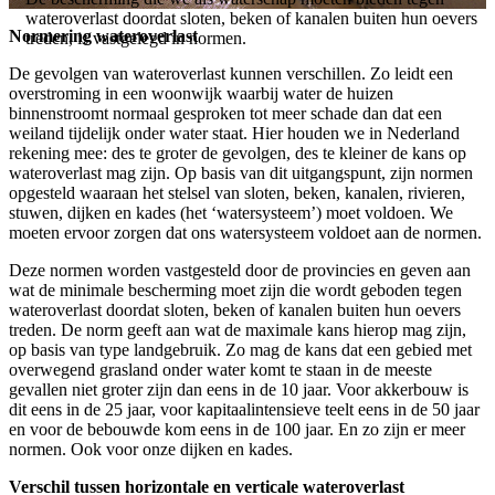
wateroverlast doordat sloten, beken of kanalen buiten hun oevers
Normering wateroverlast
treden, is vastgelegd in normen.
De gevolgen van wateroverlast kunnen verschillen. Zo leidt een
overstroming in een woonwijk waarbij water de huizen
binnenstroomt normaal gesproken tot meer schade dan dat een
weiland tijdelijk onder water staat. Hier houden we in Nederland
rekening mee: des te groter de gevolgen, des te kleiner de kans op
wateroverlast mag zijn. Op basis van dit uitgangspunt, zijn normen
opgesteld waaraan het stelsel van sloten, beken, kanalen, rivieren,
stuwen, dijken en kades (het ‘watersysteem’) moet voldoen. We
moeten ervoor zorgen dat ons watersysteem voldoet aan de normen.
Deze normen worden vastgesteld door de provincies en geven aan
wat de minimale bescherming moet zijn die wordt geboden tegen
wateroverlast doordat sloten, beken of kanalen buiten hun oevers
treden. De norm geeft aan wat de maximale kans hierop mag zijn,
op basis van type landgebruik. Zo mag de kans dat een gebied met
overwegend grasland onder water komt te staan in de meeste
gevallen niet groter zijn dan eens in de 10 jaar. Voor akkerbouw is
dit eens in de 25 jaar, voor kapitaalintensieve teelt eens in de 50 jaar
en voor de bebouwde kom eens in de 100 jaar. En zo zijn er meer
normen. Ook voor onze dijken en kades.
Verschil tussen horizontale en verticale wateroverlast