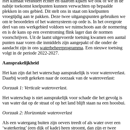
Het klimaat verandert echter en daarom kijken we ook of we in de
nabije toekomst knel­punten kunnen verwachten op bepaal­de
plekken in ons gebied. Dit stelt ons in staat om knelpunten
vroegtijdig aan te pakken. Deze twee uitgangspunten gebruiken we
om te beoordelen of het watersysteem op orde is. In het overgrote
deel van ons werkgebied voldoen we ruimschoots aan de normering
en is de kans op een overstroming flink lager dan de normen
voorschrijven. Uit de laatst uitgevoerde toetsing kwamen een aantal
punten naar voren die inmiddels zijn aangepakt of die onder de
aandacht zijn in ons
waterbeheerprogramma
. Een nieuwe toetsing
volgt in de periode 2022-2027.
Aansprakelijkheid
Het kan zijn dat het waterschap aansprakelijk is voor wateroverlast.
Daarbij wordt gekeken naar de oorzaak van de wateroverlast:
Oorzaak 1: Verticale wateroverlast
.
Het waterschap is niet aansprakelijk voor schade die het gevolg is
van water dat op de straat of op het land blijft staan na een hoosbui.
Oorzaak 2: Horizontale wateroverlast
Als een watergang buiten zijn oevers treedt of als water over een
‘waterkering’ (een dijk of kade) heen stroomt, dan zijn er twee