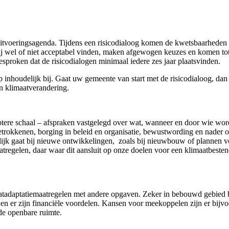
 uitvoeringsagenda. Tijdens een risicodialoog komen de kwetsbaarheden a
zij wel of niet acceptabel vinden, maken afgewogen keuzes en komen t
gesproken dat de risicodialogen minimaal iedere zes jaar plaatsvinden.
p inhoudelijk bij. Gaat uw gemeente van start met de risicodialoog, da
n klimaatverandering.
otere schaal – afspraken vastgelegd over wat, wanneer en door wie wor
 betrokkenen, borging in beleid en organisatie, bewustwording en nade
ijk gaat bij nieuwe ontwikkelingen, zoals bij nieuwbouw of plannen v
atregelen, daar waar dit aansluit op onze doelen voor een klimaatbesten
tadaptatiemaatregelen met andere opgaven. Zeker in bebouwd gebied bi
n en er zijn financiële voordelen. Kansen voor meekoppelen zijn er bij
de openbare ruimte.