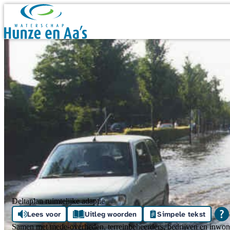
Skip navigation
Deltaplan ruimtelijke adaptie
Lees voor
Uitleg woorden
Simpele tekst
Samen met mede-overheden, terreinbeheerders, bedrijven en inwone