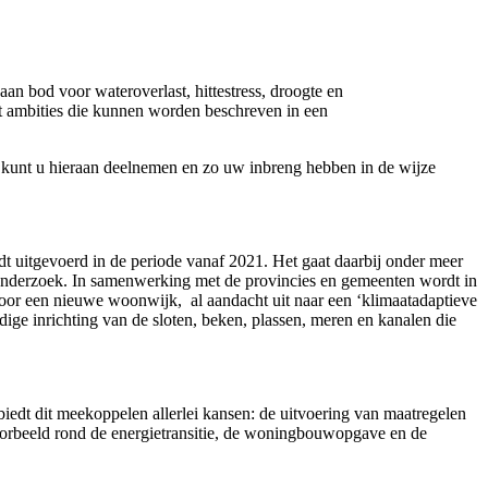
an bod voor wateroverlast, hittestress, droogte en
ot ambities die kunnen worden beschreven in een
n kunt u hieraan deelnemen en zo uw inbreng hebben in de wijze
dt uitgevoerd in de periode vanaf 2021. Het gaat daarbij onder meer
r onderzoek. In samenwerking met de provincies en gemeenten wordt in
oor een nieuwe woonwijk, al aandacht uit naar een ‘klimaatadaptieve
dige inrichting van de sloten, beken, plassen, meren en kanalen die
edt dit meekoppelen allerlei kansen: de uitvoering van maatregelen
voorbeeld rond de energietransitie, de woningbouwopgave en de