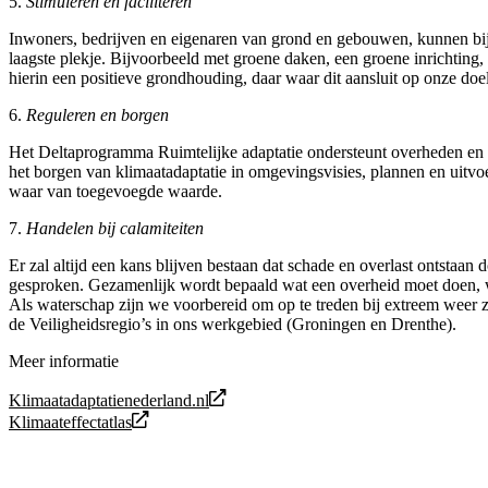
5.
Stimuleren en faciliteren
Inwoners, bedrijven en eigenaren van grond en gebouwen, kunnen bijd
laagste plekje. Bijvoorbeeld met groene daken, een groene inrichting
hierin een positieve grondhouding, daar waar dit aansluit op onze do
6.
Reguleren en borgen
Het Deltaprogramma Ruimtelijke adaptatie ondersteunt overheden en ma
het borgen van klimaatadaptatie in omgevingsvisies, plannen en uitvo
waar van toegevoegde waarde.
7.
Handelen bij calamiteiten
Er zal altijd een kans blijven bestaan dat schade en overlast ontstaan 
gesproken. Gezamenlijk wordt bepaald wat een overheid moet doen, wa
Als waterschap zijn we voorbereid om op te treden bij extreem weer 
de Veiligheidsregio’s in ons werkgebied (Groningen en Drenthe).
Meer informatie
Klimaatadaptatienederland.nl
Klimaateffectatlas