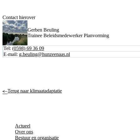
Contact hierover
Gerben Beuling
Trainee Beleidsmedewerker Planvorming
Tel:
(0598) 69 36 09
E-mail:
g.beuling@hunzeenaas.nl
Terug naar klimaatadaptatie
Actueel
Over ons
Bestuur en organisatie