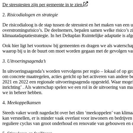
De stresstesten zijn per gemeente in te zien.
2.
Risicodialogen en strategie
De risicodialoog is de stap tussen de stresstest en het maken van een
overstromingsrisico’s. De deelnemers, bepalen samen welke risico’s 
klimaatadaptatiestrategie. In het Deltaplan Ruimtelijke adaptatie is af
Ook hier ligt het voortouw bij gemeenten en dragen we als waterscha
waarop bij u in de buurt om moet worden gegaan met de gevolgen va
3. Uitvoeringsagenda’s
In uitvoeringsagenda’s worden vervolgens per regio – lokaal of op gr
om concrete maatregelen, acties gericht op het activeren van andere
2021 en 2022 een regionale uitvoeringsagenda opgesteld. Waar mogel
inrichting’ . Als waterschap spelen we een rol in de uitvoering van ma
we in beheer hebben.
4.
Meekoppelkansen
Steeds vaker wordt nagedacht over het slim ‘meekoppelen’ van klimaa
kan versnellen, er is minder vaak overlast voor inwoners en bedrijve
reguliere cyclus van groot onderhoud en renovatie van gebouwen en 