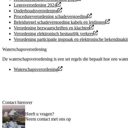
Legesverordening 2024
Onderhoudsverordening
Procedureverordening schadevergoeding
Beleidsregel schadevergoeding kabels en leidingen
Verordening bezwaarschriften en klachten
Verordening elektronisch bestuurlijk verkeer
Verordening participatie inspraak en elektronische bekendmaki
Waterschapsverordening
De waterschapsverordening is een set regels die bepaalt hoe een water
Waterschapsverordening
Contact hierover
Heeft u vragen?
Neem contact met ons op