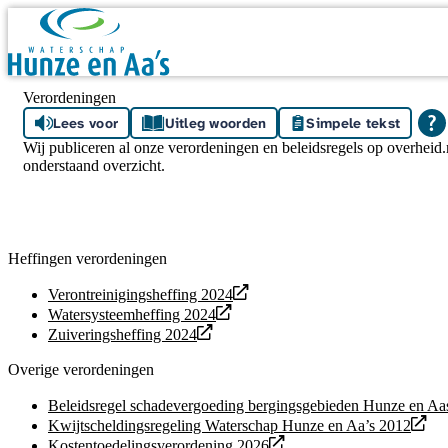
Skip navigation
Verordeningen
Lees voor
Uitleg woorden
Simpele tekst
Wij publiceren al onze verordeningen en beleidsregels op overheid.
onderstaand overzicht.
Heffingen verordeningen
Verontreinigingsheffing 2024
Watersysteemheffing 2024
Zuiveringsheffing 2024
Overige verordeningen
Beleidsregel schadevergoeding bergingsgebieden Hunze en Aa
Kwijtscheldingsregeling Waterschap Hunze en Aa’s 2012
Kostentoedelingsverordening 2026