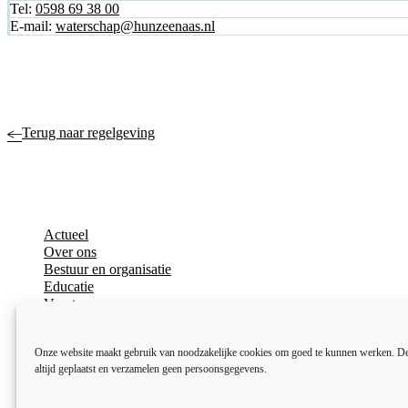
Tel:
0598 69 38 00
E-mail:
waterschap@hunzeenaas.nl
Terug naar regelgeving
Actueel
Over ons
Bestuur en organisatie
Educatie
Vacatures
Inkoop en aanbesteden
Open data
Onze website maakt gebruik van noodzakelijke cookies om goed te kunnen werken. D
Over deze website
altijd geplaatst en verzamelen geen persoonsgegevens.
Toegankelijkheidsverklaring
Webarchief