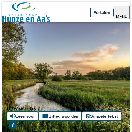
Skip navigation
Vertalen
MENU
DAW subsidies
Lees voor
Uitleg woorden
Simpele tekst
U kunt via DAW in aanmerking komen voor een subsidie als dit