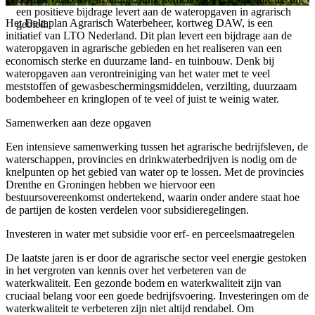
een positieve bijdrage levert aan de wateropgaven in agrarisch
Het Deltaplan Agrarisch Waterbeheer, kortweg DAW, is een
gebied.
initiatief van LTO Nederland. Dit plan levert een bijdrage aan de
wateropgaven in agrarische gebieden en het realiseren van een
economisch sterke en duurzame land- en tuinbouw. Denk bij
wateropgaven aan verontreiniging van het water met te veel
meststoffen of gewasbeschermingsmiddelen, verzilting, duurzaam
bodembeheer en kringlopen of te veel of juist te weinig water.
Samenwerken aan deze opgaven
Een intensieve samenwerking tussen het agrarische bedrijfsleven, de
waterschappen, provincies en drinkwaterbedrijven is nodig om de
knelpunten op het gebied van water op te lossen. Met de provincies
Drenthe en Groningen hebben we hiervoor een
bestuursovereenkomst ondertekend, waarin onder andere staat hoe
de partijen de kosten verdelen voor subsidieregelingen.
Investeren in water met subsidie voor erf- en perceelsmaatregelen
De laatste jaren is er door de agrarische sector veel energie gestoken
in het vergroten van kennis over het verbeteren van de
waterkwaliteit. Een gezonde bodem en waterkwaliteit zijn van
cruciaal belang voor een goede bedrijfsvoering. Investeringen om de
waterkwaliteit te verbeteren zijn niet altijd rendabel. Om