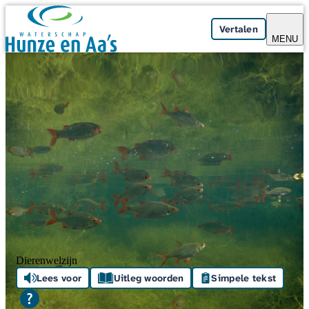
Skip navigation
Vertalen
MENU
Dierenwelzijn
Lees voor
Uitleg woorden
Simpele tekst