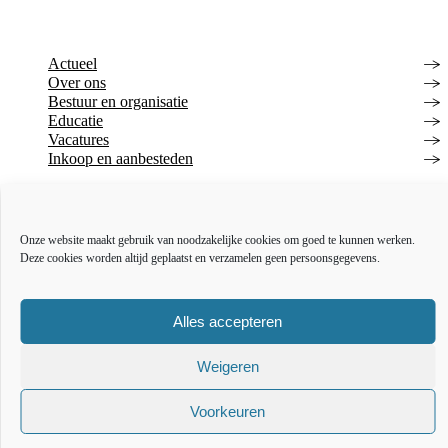
Actueel
Over ons
Bestuur en organisatie
Educatie
Vacatures
Inkoop en aanbesteden
Open data
Over deze website
Toegankelijkheidsverklaring
Onze website maakt gebruik van noodzakelijke cookies om goed te kunnen werken.
Webarchief
Deze cookies worden altijd geplaatst en verzamelen geen persoonsgegevens.
The l
The
T
Alles accepteren
Weigeren
Voorkeuren