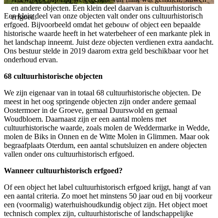
en andere objecten. Een klein deel daarvan is cultuurhistorisch
Een klein deel van onze objecten valt onder ons cultuurhistorisch
erfgoed.
erfgoed. Bijvoorbeeld omdat het gebouw of object een bepaalde
historische waarde heeft in het waterbeheer of een markante plek in
het landschap inneemt. Juist deze objecten verdienen extra aandacht.
Ons bestuur stelde in 2019 daarom extra geld beschikbaar voor het
onderhoud ervan.
68 cultuurhistorische objecten
We zijn eigenaar van in totaal 68 cultuurhistorische objecten. De
meest in het oog springende objecten zijn onder andere gemaal
Oostermoer in de Groeve, gemaal Duurswold en gemaal
Woudbloem. Daarnaast zijn er een aantal molens met
cultuurhistorische waarde, zoals molen de Weddermarke in Wedde,
molen de Biks in Onnen en de Witte Molen in Glimmen. Maar ook
begraafplaats Oterdum, een aantal schutsluizen en andere objecten
vallen onder ons cultuurhistorisch erfgoed.
Wanneer cultuurhistorisch erfgoed?
Of een object het label cultuurhistorisch erfgoed krijgt, hangt af van
een aantal criteria. Zo moet het minstens 50 jaar oud en bij voorkeur
een (voormalig) waterhuishoudkundig object zijn. Het object moet
technisch complex zijn, cultuurhistorische of landschappelijke