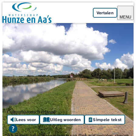
Skip navigation
Vertalen
MENU
Cultuurhistorisch erfgoed
Lees voor
Uitleg woorden
Simpele tekst
Als waterschap zijn we eigenaar van flink wat gemalen, stuwen