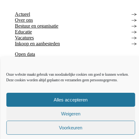
Actueel
Over ons
Bestuur en organisatie
Educatie
Vacatures
Inkoop en aanbesteden
Open data
Over deze website
Toegankelijkheidsverklaring
Webarchief
Onze website maakt gebruik van noodzakelijke cookies om goed te kunnen werken.
Deze cookies worden altijd geplaatst en verzamelen geen persoonsgegevens.
The l
The
T
Alles accepteren
Weigeren
Voorkeuren