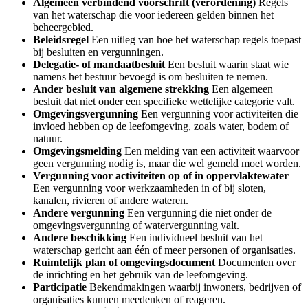
Algemeen verbindend voorschrift (verordening)
Regels
van het waterschap die voor iedereen gelden binnen het
beheergebied.
Beleidsregel
Een uitleg van hoe het waterschap regels toepast
bij besluiten en vergunningen.
Delegatie- of mandaatbesluit
Een besluit waarin staat wie
namens het bestuur bevoegd is om besluiten te nemen.
Ander besluit van algemene strekking
Een algemeen
besluit dat niet onder een specifieke wettelijke categorie valt.
Omgevingsvergunning
Een vergunning voor activiteiten die
invloed hebben op de leefomgeving, zoals water, bodem of
natuur.
Omgevingsmelding
Een melding van een activiteit waarvoor
geen vergunning nodig is, maar die wel gemeld moet worden.
Vergunning voor activiteiten op of in oppervlaktewater
Een vergunning voor werkzaamheden in of bij sloten,
kanalen, rivieren of andere wateren.
Andere vergunning
Een vergunning die niet onder de
omgevingsvergunning of watervergunning valt.
Andere beschikking
Een individueel besluit van het
waterschap gericht aan één of meer personen of organisaties.
Ruimtelijk plan of omgevingsdocument
Documenten over
de inrichting en het gebruik van de leefomgeving.
Participatie
Bekendmakingen waarbij inwoners, bedrijven of
organisaties kunnen meedenken of reageren.