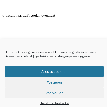
Terug naar zelf regelen overzicht
Actueel
Over ons
Bestuur en organisatie
Onze website maakt gebruik van noodzakelijke cookies om goed te kunnen werken.
Educatie
Deze cookies worden altijd geplaatst en verzamelen geen persoonsgegevens.
Vacatures
Inkoop en aanbesteden
Alles accepteren
Open data
Over deze website
Toegankelijkheidsverklaring
Weigeren
Webarchief
Voorkeuren
The l
The
T
Over deze website
Contact