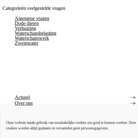
Categorieën veelgestelde vragen
Algemene vragen
Dode dieren
Verhuizing
Waterschapsbelasting
Waterschapswerk
Zwemwater
Actueel
Over ons
Bestuur en organisatie
Educatie
Vacatures
Onze website maakt gebruik van noodzakelijke cookies om goed te kunnen werken. Deze
Inkoop en aanbesteden
cookies worden altijd geplaatst en verzamelen geen persoonsgegevens.
Open data