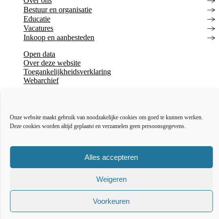
Over ons
Bestuur en organisatie
Educatie
Vacatures
Inkoop en aanbesteden
Open data
Over deze website
Toegankelijkheidsverklaring
Webarchief
The l
The
T
Onze website maakt gebruik van noodzakelijke cookies om goed te kunnen werken.
Deze cookies worden altijd geplaatst en verzamelen geen persoonsgegevens.
Alles accepteren
Weigeren
Voorkeuren