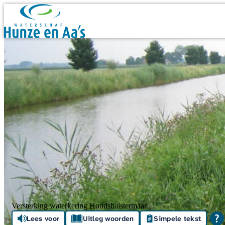
Skip navigation
Versterking waterkering Hondshalstermaar
Lees voor
Uitleg woorden
Simpele tekst