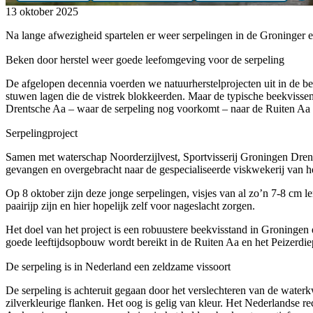
13 oktober 2025
Na lange afwezigheid spartelen er weer serpelingen in de Groninger e
Beken door herstel weer goede leefomgeving voor de serpeling
De afgelopen decennia voerden we natuurherstelprojecten uit in de 
stuwen lagen die de vistrek blokkeerden. Maar de typische beekvissen 
Drentsche Aa – waar de serpeling nog voorkomt – naar de Ruiten 
Serpelingproject
Samen met waterschap Noorderzijlvest, Sportvisserij Groningen Drent
gevangen en overgebracht naar de gespecialiseerde viskwekerij van 
Op 8 oktober zijn deze jonge serpelingen, visjes van al zo’n 7-8 cm 
paairijp zijn en hier hopelijk zelf voor nageslacht zorgen.
Het doel van het project is een robuustere beekvisstand in Groninge
goede leeftijdsopbouw wordt bereikt in de Ruiten Aa en het Peizerd
De serpeling is in Nederland een zeldzame vissoort
De serpeling is achteruit gegaan door het verslechteren van de waterkw
zilverkleurige flanken. Het oog is gelig van kleur. Het Nederlandse r