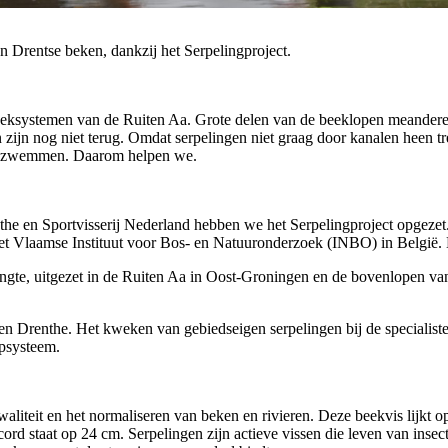
n Drentse beken, dankzij het Serpelingproject.
beeksystemen van de Ruiten Aa. Grote delen van de beeklopen meandere
zijn nog niet terug. Omdat serpelingen niet graag door kanalen heen trek
Aa zwemmen. Daarom helpen we.
he en Sportvisserij Nederland hebben we het Serpelingproject opgezet. 
het Vlaamse Instituut voor Bos- en Natuuronderzoek (INBO) in België
lengte, uitgezet in de Ruiten Aa in Oost-Groningen en de bovenlopen va
n en Drenthe. Het kweken van gebiedseigen serpelingen bij de specialis
iepsysteem.
aliteit en het normaliseren van beken en rivieren. Deze beekvis lijkt o
ecord staat op 24 cm. Serpelingen zijn actieve vissen die leven van inse