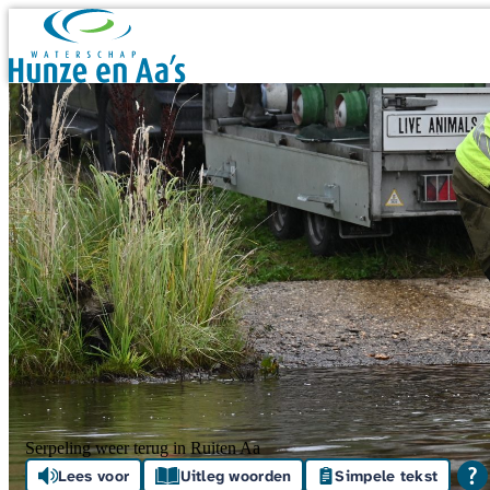
Skip navigation
Serpeling weer terug in Ruiten Aa
Lees voor
Uitleg woorden
Simpele tekst