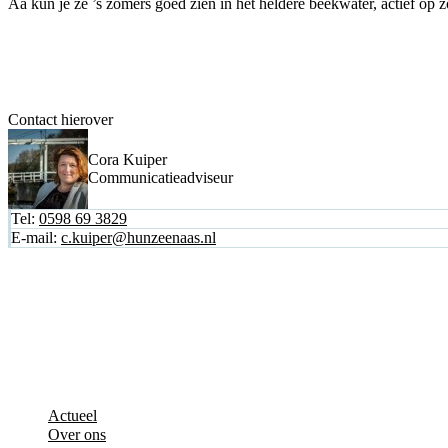
Aa kun je ze ’s zomers goed zien in het heldere beekwater, actief op 
Contact hierover
Cora Kuiper
Communicatieadviseur
Tel:
0598 69 3829
E-mail:
c.kuiper@hunzeenaas.nl
Actueel
Over ons