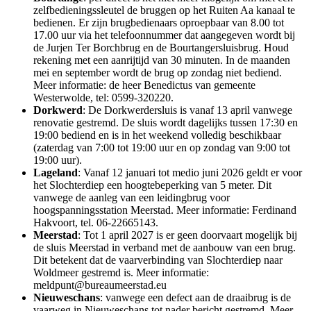
zelfbedieningssleutel de bruggen op het Ruiten Aa kanaal te
bedienen. Er zijn brugbedienaars oproepbaar van 8.00 tot
17.00 uur via het telefoonnummer dat aangegeven wordt bij
de Jurjen Ter Borchbrug en de Bourtangersluisbrug. Houd
rekening met een aanrijtijd van 30 minuten. In de maanden
mei en september wordt de brug op zondag niet bediend.
Meer informatie: de heer Benedictus van gemeente
Westerwolde, tel: 0599-320220.
Dorkwerd
: De Dorkwerdersluis is vanaf 13 april vanwege
renovatie gestremd. De sluis wordt dagelijks tussen 17:30 en
19:00 bediend en is in het weekend volledig beschikbaar
(zaterdag van 7:00 tot 19:00 uur en op zondag van 9:00 tot
19:00 uur).
Lageland
: Vanaf 12 januari tot medio juni 2026 geldt er voor
het Slochterdiep een hoogtebeperking van 5 meter. Dit
vanwege de aanleg van een leidingbrug voor
hoogspanningsstation Meerstad. Meer informatie: Ferdinand
Hakvoort, tel. 06-22665143.
Meerstad
: Tot 1 april 2027 is er geen doorvaart mogelijk bij
de sluis Meerstad in verband met de aanbouw van een brug.
Dit betekent dat de vaarverbinding van Slochterdiep naar
Woldmeer gestremd is. Meer informatie:
meldpunt@bureaumeerstad.eu
Nieuweschans
: vanwege een defect aan de draaibrug is de
vaarweg in Nieuweschans tot nader bericht gestremd. Meer