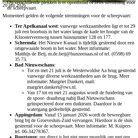
Op verschillende plekken is er oponthoud of zelfs stremming voor
20 juli 2026
de scheepvaart.
Momenteel gelden de volgende stremmingen voor de scheepvaart:
Ter Apelkanaal west
: vanwege werkzaamheden ligt er tot 29
juli een boorbuis in het water langs de kade ter hoogte van de
Kloosterveenweg tussen huisnummer 128 en 177.
Scheemda
: Het Nieuwe Kanaal is tijdelijk gestremd door een
omgewaaide boom in het water. Meer informatie:
Matthijs de Beij, m.de.beij@hunzeenaas.nl of tel. (0598) 69
35 73.
Bad Nieuweschans
:
Tot en met 21 juli is de Westerwoldse Aa brug gestremd
vanwege diverse werkzaamheden aan de brug. Meer
informatie: Margriet Dankert, mail:
margriet.dankert@rws.nl.
Van 17 tot en met 21 augustus wordt de fundering van
de spoor- draaibrug nabij Bad Nieuweschans
geïnspecteerd door een duikteam. Daardoor is de
watergang gedeeltelijk gestremd.
Appingedam
: Vanaf 15 januari 2026 wordt de beweegbare
brug bij de Groevesluis-Zuid vervangen. Hierdoor is de sluis
gestremd voor de scheepvaart. Meer informatie: M. Kuipers
tel. 06-34278367.
Bourtange
: per direct is het niet meer mogelijk om met een