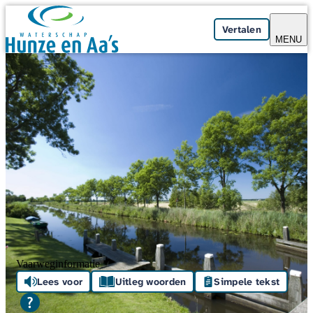
Skip navigation
Vertalen
MENU
Vaarweginformatie
Lees voor
Uitleg woorden
Simpele tekst