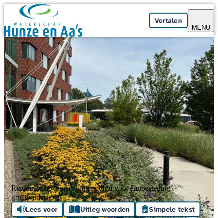
Skip navigation
Vertalen
MENU
Regionale hoveniers uitgenodigd voor aanbesteding
groenonderhoud
Lees voor
Uitleg woorden
Simpele tekst