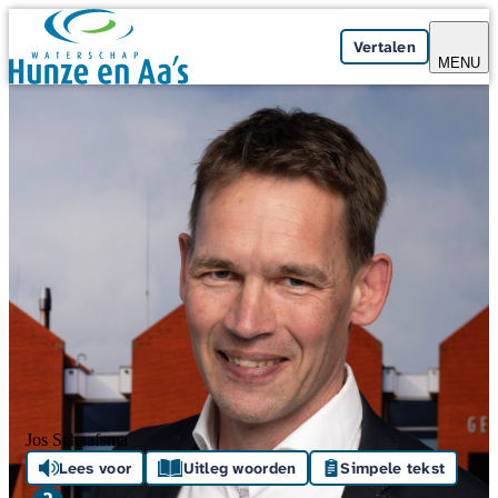
Skip navigation
Vertalen
MENU
Jos Schaafsma
Lees voor
Uitleg woorden
Simpele tekst