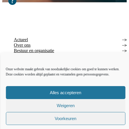
Actueel
Over ons
Bestuur en organisatie
Educatie
Vacatures
Inkoop en aanbesteden
Onze website maakt gebruik van noodzakelijke cookies om goed te kunnen werken.
Deze cookies worden altijd geplaatst en verzamelen geen persoonsgegevens.
Open data
Over deze website
Toegankelijkheidsverklaring
Webarchief
Alles accepteren
The l
The
T
Weigeren
Voorkeuren