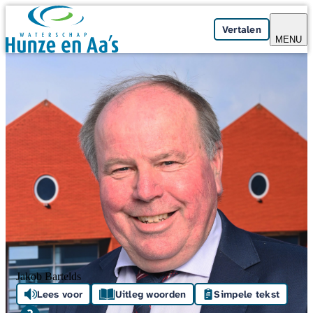
Skip navigation
Vertalen
MENU
Jakob Bartelds
Lees voor
Uitleg woorden
Simpele tekst