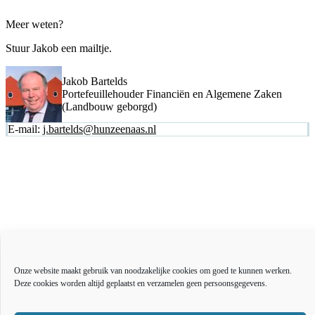
Meer weten?
Stuur Jakob een mailtje.
Jakob Bartelds
Portefeuillehouder Financiën en Algemene Zaken
(Landbouw geborgd)
E-mail:
j.bartelds@hunzeenaas.nl
Actueel
Over ons
Onze website maakt gebruik van noodzakelijke cookies om goed te kunnen werken.
Bestuur en organisatie
Deze cookies worden altijd geplaatst en verzamelen geen persoonsgegevens.
Educatie
Vacatures