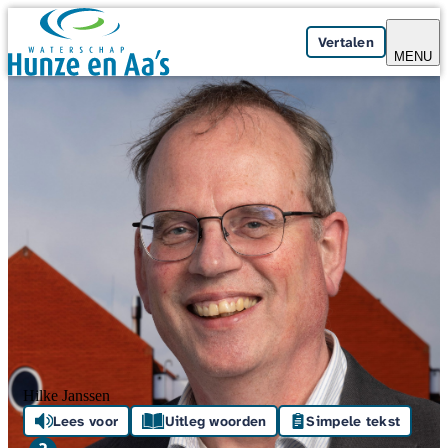
Skip navigation
Vertalen
MENU
Hilke Janssen
Lees voor
Uitleg woorden
Simpele tekst