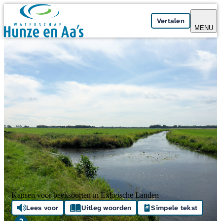
Skip navigation
Vertalen
MENU
Kansen voor beeksoorten in Exloosche Landen
Lees voor
Uitleg woorden
Simpele tekst