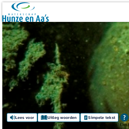
Skip navigation
Spreekbeurt
Lees voor
Uitleg woorden
Simpele tekst
Leuk dat je een spreekbeurt over het waterschap gaat houden! Om