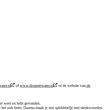
ter.nl
of
www.droppiewater.nl
of de website van
de
er weet en hebt gevonden.
je het ook beter. Daarna maak je een spiekbriefje met steekwoorden.