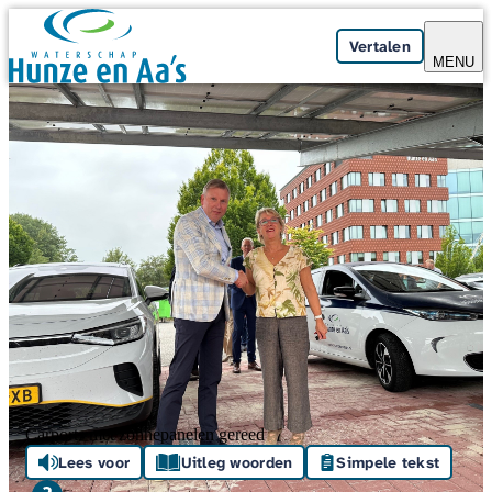
Skip navigation
Vertalen
MENU
Carports met zonnepanelen gereed
Lees voor
Uitleg woorden
Simpele tekst