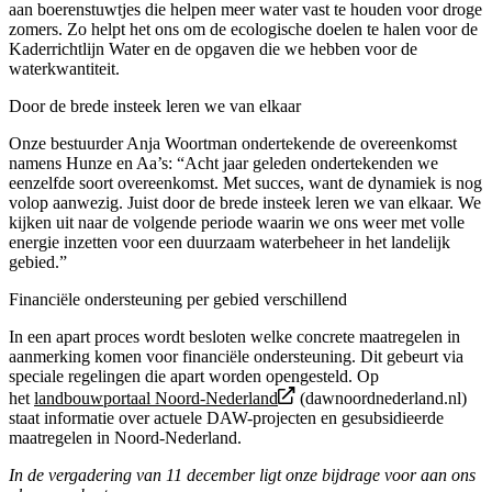
aan boerenstuwtjes die helpen meer water vast te houden voor droge
zomers. Zo helpt het ons om de ecologische doelen te halen voor de
Kaderrichtlijn Water en de opgaven die we hebben voor de
waterkwantiteit.
Door de brede insteek leren we van elkaar
Onze bestuurder Anja Woortman ondertekende de overeenkomst
namens Hunze en Aa’s: “Acht jaar geleden ondertekenden we
eenzelfde soort overeenkomst. Met succes, want de dynamiek is nog
volop aanwezig. Juist door de brede insteek leren we van elkaar. We
kijken uit naar de volgende periode waarin we ons weer met volle
energie inzetten voor een duurzaam waterbeheer in het landelijk
gebied.”
Financiële ondersteuning per gebied verschillend
In een apart proces wordt besloten welke concrete maatregelen in
aanmerking komen voor financiële ondersteuning. Dit gebeurt via
speciale regelingen die apart worden opengesteld. Op
het
landbouwportaal Noord-Nederland
(dawnoordnederland.nl)
staat informatie over actuele DAW-projecten en gesubsidieerde
maatregelen in Noord-Nederland.
In de vergadering van 11 december ligt onze bijdrage voor aan ons