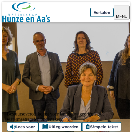
Skip navigation
Vertalen
MENU
Bestuursovereenkomst voor landbouw georiënteerde
watermaatregelen ondertekend
Lees voor
Uitleg woorden
Simpele tekst