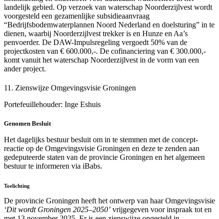
landelijk gebied. Op verzoek van waterschap Noorderzijlvest wordt
voorgesteld een gezamenlijke subsidieaanvraag
“Bedrijfsbodemwaterplannen Noord Nederland en doelsturing” in te
dienen, waarbij Noorderzijlvest trekker is en Hunze en Aa’s
penvoerder. De DAW-Impulsregeling vergoedt 50% van de
projectkosten van € 600.000,-. De cofinanciering van € 300.000,-
komt vanuit het waterschap Noorderzijlvest in de vorm van een
ander project.
11. Zienswijze Omgevingsvisie Groningen
Portefeuillehouder: Inge Eshuis
Genomen Besluit
Het dagelijks bestuur besluit om in te stemmen met de concept-
reactie op de Omgevingsvisie Groningen en deze te zenden aan
gedeputeerde staten van de provincie Groningen en het algemeen
bestuur te informeren via iBabs.
Toelichting
De provincie Groningen heeft het ontwerp van haar Omgevingsvisie
‘Dit wordt Groningen 2025–2050’
vrijgegeven voor inspraak tot en
met 13 november 2025. Er is een zienswijze opgesteld in