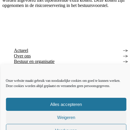
worden afgevoerd met bijbehorende extra kosten. Deze kosten zijn
opgenomen in de risicoreservering in het bestuursvoorstel.
Actueel
Over ons
Bestuur en organisatie
Educatie
Vacatures
Inkoop en aanbesteden
Onze website maakt gebruik van noodzakelijke cookies om goed te kunnen werken.
Deze cookies worden altijd geplaatst en verzamelen geen persoonsgegevens.
Open data
Over deze website
Toegankelijkheidsverklaring
Webarchief
Alles accepteren
The l
The
T
Weigeren