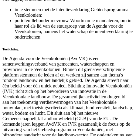
in te stemmen met de intentieverklaring Gebiedsprogramma
Veenkoloniën;
portefeuillehouder mevrouw Woortman te mandateren, om in
haar rol als lid van de stuurgroep van de Agenda voor de
Veenkoloniën, namens het waterschap de intentieverklaring te
ondertekenen
Toelichting
De Agenda voor de Veenkoloniën (AvdVK) is een
samenwerkingsverband van gemeenten, waterschappen en
provincies in de Veenkoloniën. Binnen dit grensoverschrijdende
platform stemmen de leden af en werken zij samen aan thema’s
rondom landbouw en het landelijk gebied. De Agenda streeft naar
één beleid voor één uniek gebied. Stichting Innovatie Veenkoloniën
(IVK) richt zich op het bevorderen van innovatie in de
Veenkoloniale landbouw. De gezamenlijke activiteiten dragen bij
aan het toekomstig verdienvermogen van het Veenkoloniale
bouwplan, met toetsingscriteria als klimaat, biodiversiteit, landschap,
water, bodem en lucht. Dit sluit aan bij het nieuwe
Gemeenschappelijk Landbouwbeleid (GLB) van de EU. De
komende jaren leggen AvdVK en IVK gezamenlijk de focus op de
uitvoering van het Gebiedsprogramma Veenkoloniën, met
bijzondere aandacht voor de landbouwsector. De ondertekening van