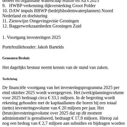
beheer en organisatie waterschap Hunze en Aa’s 2025
9. HWBP verkenning dijkversterking Groot Polder
10. DAW impuls BBWP (bedrijfsbodemwaterplannen) Noord
Nederland en doelsturing
11. Zienswijze Omgevingsvisie Groningen
12. Baggerwerkzaamheden Groningen Zuid
1. Voortgang investeringen 2025
Portefeuillehouder: Jakob Bartelds
Genomen Besluit
Het dagelijks bestuur neemt kennis van de stand van zaken.
Toelichting
De financiële voortgang van het investeringsprogramma 2025 per
eind oktober 2025 wordt weergegeven. Het (werk)planningsvolume
voor 2025 bedraagt circa € 33,1 miljoen. In de begroting wordt
rekening gehouden met de kapitaallasten die horen bij een totaal
(netto) investeringsvolume van € 20 miljoen per jaar. Het
(bruto)investeringsvolume over 2025 dat op dit moment
administratief is gerealiseerd, bedraagt € 17,9 miljoen. Hierop zal
nog een bedrag van € 2,7 miljoen aan subsidies en bijdragen worden