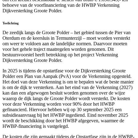
behoeve van de voorfinanciering van de HWBP Verkenning
Dijkversterking Groote Polder.
Toelichting
De zeedijk langs de Groote Polder – het gebied tussen de Pier van
Oterdum en de keersluis in Termunterzijl – moet worden versterkt
om weer te voldoen aan de landelijke normen. Daarvoor moeten
voor het gehele traject maatregelen worden genomen. Dit
bestuursvoorstel heeft betrekking op het project Verkenning
Dijkversterking Groote Polder.
In 2025 is tijdens de opstartfase voor de Dijkversterking Groote
Polder een Plan van Aanpak (PvA) voor de Verkenning opgesteld.
Het doel van deze Verkenning is om te bepalen wat de beste manier
is om de dijk te versterken. Aan het eind van de Verkenning (2027)
kan dan een afgewogen besluit worden genomen over de wijze
waarop de dijk langs de Groote Polder wordt versterkt. De kosten
voor deze Verkenning worden voor 90% door het HWBP
gefinancierd. Hiervoor hebben wij op 30 september 2025 een
subsidieaanvraag bij het HWBP ingediend. Eind november 2025
wordt de beschikking door het HWBP afgegeven, waarmee de
HWBP-financiering is vastgelegd.
De kosten die zijn gemaakt tijdens de Opstartfase zijn in de HWBP-