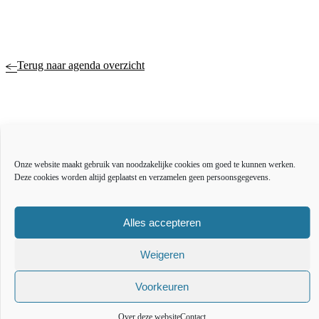
Terug naar agenda overzicht
Actueel
Over ons
Onze website maakt gebruik van noodzakelijke cookies om goed te kunnen werken.
Bestuur en organisatie
Deze cookies worden altijd geplaatst en verzamelen geen persoonsgegevens.
Educatie
Vacatures
Inkoop en aanbesteden
Alles accepteren
Open data
Over deze website
Weigeren
Toegankelijkheidsverklaring
Webarchief
Voorkeuren
The l
The
T
Over deze website
Contact