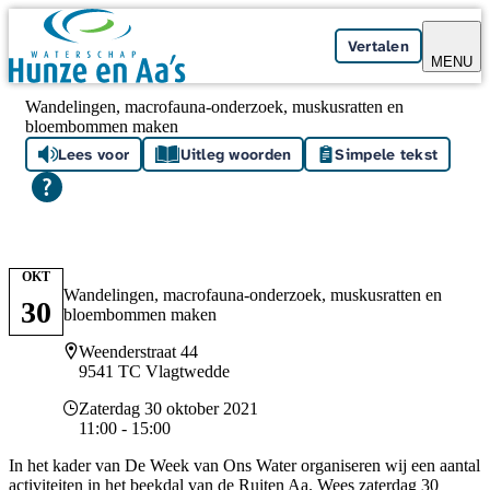
Skip navigation
Vertalen
MENU
Wandelingen, macrofauna-onderzoek, muskusratten en
bloembommen maken
Lees voor
Uitleg woorden
Simpele tekst
OKT
Wandelingen, macrofauna-onderzoek, muskusratten en
30
bloembommen maken
Locatie
Weenderstraat 44
9541 TC Vlagtwedde
Datum en tijd
Zaterdag 30 oktober 2021
11:00 - 15:00
In het kader van De Week van Ons Water organiseren wij een aantal
activiteiten in het beekdal van de Ruiten Aa. Wees zaterdag 30