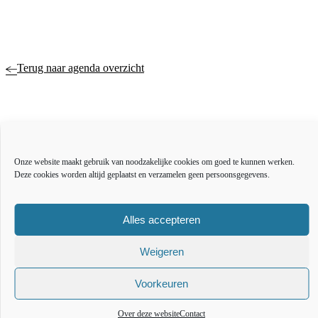
Terug naar agenda overzicht
Actueel
Over ons
Onze website maakt gebruik van noodzakelijke cookies om goed te kunnen werken.
Bestuur en organisatie
Deze cookies worden altijd geplaatst en verzamelen geen persoonsgegevens.
Educatie
Vacatures
Inkoop en aanbesteden
Alles accepteren
Open data
Weigeren
Over deze website
Toegankelijkheidsverklaring
Webarchief
Voorkeuren
The l
The
T
Over deze website
Contact